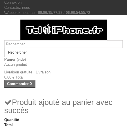
Connexion
Contactez-nous
Appelez-nous au :
09.86.15.77.38 / 06.98.54.55.72
Rechercher
Panier
(vide)
Aucun produit
Livraison gratuite !
Livraison
0,00 €
Total
Commander
Produit ajouté au panier avec
succès
Quantité
Total