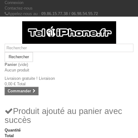
Connexion
Contactez-nous
Appelez-nous au :
09.86.15.77.38 / 06.98.54.55.72
Rechercher
Panier
(vide)
Aucun produit
Livraison gratuite !
Livraison
0,00 €
Total
Commander
Produit ajouté au panier avec
succès
Quantité
Total