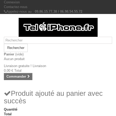
Connexion
Contactez-nous
Appelez-nous au :
09.86.15.77.38 / 06.98.54.55.72
Rechercher
Panier
(vide)
Aucun produit
Livraison gratuite !
Livraison
0,00 €
Total
Commander
Produit ajouté au panier avec
succès
Quantité
Total