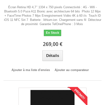
Écran Retina HD 4,7’’ 1334 x 750 pixels Connectivité : 4G - Wifi -
Bluetooth 5.0 Puce A11 Bionic avec architecture 64 bits Photo 12 Mpx
+ FaceTime Photos 7 Mpx Enregistrement Vidéo 4K à 60 i/s Touch ID
iOS 11 NFC Siri 7 Batterie : lithium-ion Chargement sans fil Détecteur
de proximité Garantie TelOneiPhone : 3 Mois
En Stock
269,00 €
Détails
Ajouter à ma liste d'envies
Ajouter au comparateur
PROMO!