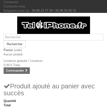
Connexion
Contactez-nous
Appelez-nous au :
09.86.15.77.38 / 06.98.54.55.72
Rechercher
Panier
(vide)
Aucun produit
Livraison gratuite !
Livraison
0,00 €
Total
Commander
Produit ajouté au panier avec
succès
Quantité
Total