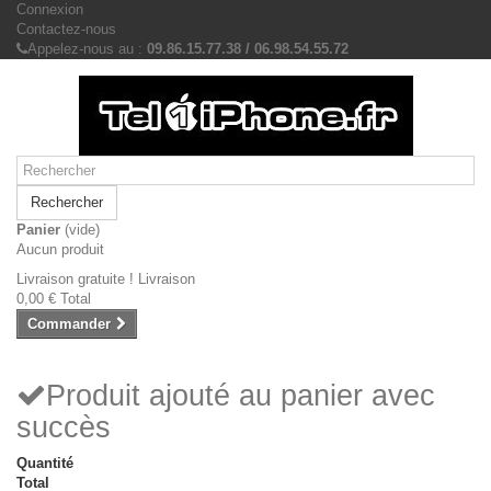
Connexion
Contactez-nous
Appelez-nous au :
09.86.15.77.38 / 06.98.54.55.72
Rechercher
Panier
(vide)
Aucun produit
Livraison gratuite !
Livraison
0,00 €
Total
Commander
Produit ajouté au panier avec
succès
Quantité
Total