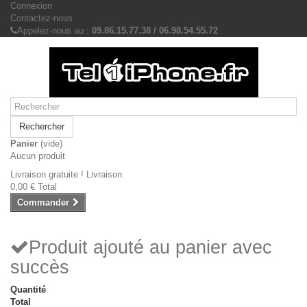
Connexion
Contactez-nous
Appelez-nous au :
09.86.15.77.38 / 06.98.54.55.72
Rechercher
Panier
(vide)
Aucun produit
Livraison gratuite !
Livraison
0,00 €
Total
Commander
Produit ajouté au panier avec
succès
Quantité
Total