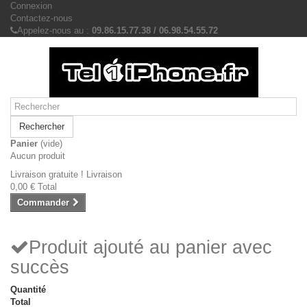
Connexion
Contactez-nous
Appelez-nous au :
09.86.15.77.38 / 06.98.54.55.72
Rechercher
Panier
(vide)
Aucun produit
Livraison gratuite !
Livraison
0,00 €
Total
Commander
Produit ajouté au panier avec
succès
Quantité
Total