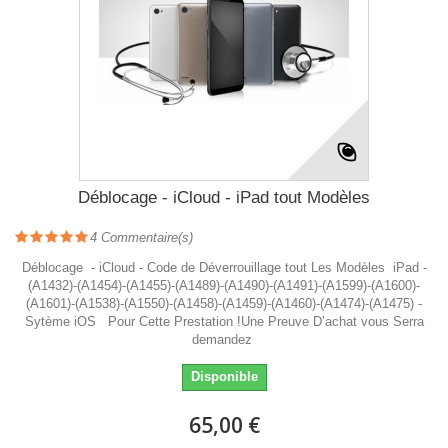
Déblocage - iCloud - iPad tout Modèles
4
Commentaire(s)
Déblocage - iCloud - Code de Déverrouillage tout Les Modèles iPad -
(A1432)-(A1454)-(A1455)-(A1489)-(A1490)-(A1491)-(A1599)-(A1600)-
(A1601)-(A1538)-(A1550)-(A1458)-(A1459)-(A1460)-(A1474)-(A1475) -
Sytème iOS Pour Cette Prestation !Une Preuve D’achat vous Serra
demandez
Disponible
65,00 €