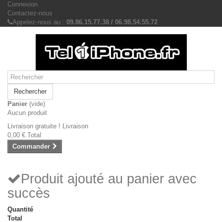
Connexion
Contactez-nous
Appelez-nous au :
09.86.15.77.38 / 06.98.54.55.72
Rechercher
Panier
(vide)
Aucun produit
Livraison gratuite !
Livraison
0,00 €
Total
Commander
Produit ajouté au panier avec
succès
Quantité
Total