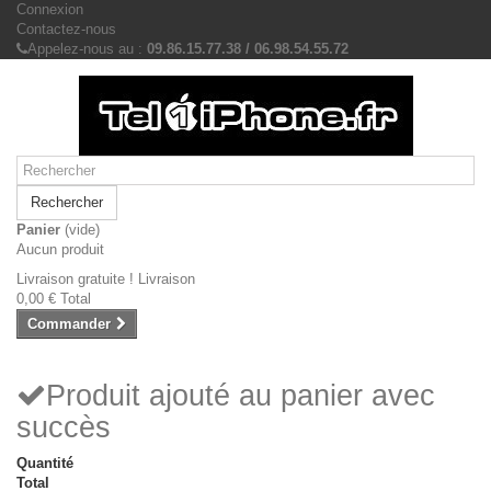
Connexion
Contactez-nous
Appelez-nous au :
09.86.15.77.38 / 06.98.54.55.72
Rechercher
Panier
(vide)
Aucun produit
Livraison gratuite !
Livraison
0,00 €
Total
Commander
Produit ajouté au panier avec
succès
Quantité
Total