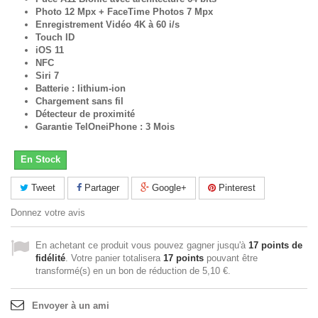
Photo 12 Mpx + FaceTime Photos 7 Mpx
Enregistrement Vidéo 4K à 60 i/s
Touch ID
iOS 11
NFC
Siri 7
Batterie : lithium-ion
Chargement sans fil
Détecteur de proximité
Garantie TelOneiPhone : 3 Mois
En Stock
Tweet
Partager
Google+
Pinterest
Donnez votre avis
En achetant ce produit vous pouvez gagner jusqu'à
17
points de
fidélité
. Votre panier totalisera
17
points
pouvant être
transformé(s) en un bon de réduction de
5,10 €
.
Envoyer à un ami