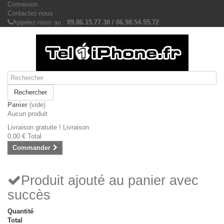
Connexion
Contactez-nous
Appelez-nous au :
09.86.15.77.38 / 06.98.54.55.72
Rechercher
Panier
(vide)
Aucun produit
Livraison gratuite !
Livraison
0,00 €
Total
Commander
Produit ajouté au panier avec
succès
Quantité
Total