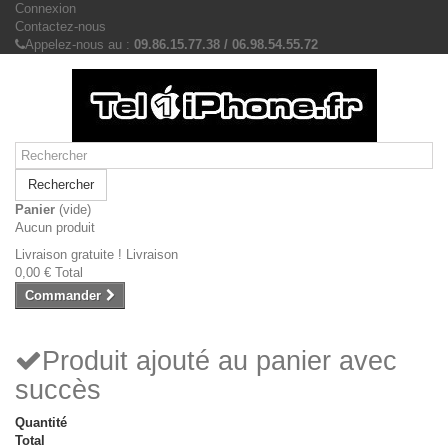
Connexion
Contactez-nous
Appelez-nous au :
09.86.15.77.38 / 06.98.54.55.72
Rechercher
Panier
(vide)
Aucun produit
Livraison gratuite !
Livraison
0,00 €
Total
Commander
Produit ajouté au panier avec
succès
Quantité
Total