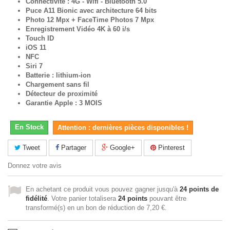
Connectivité : 4G - Wifi - Bluetooth 5.0
Puce A11 Bionic avec architecture 64 bits
Photo 12 Mpx + FaceTime Photos 7 Mpx
Enregistrement Vidéo 4K à 60 i/s
Touch ID
iOS 11
NFC
Siri 7
Batterie : lithium-ion
Chargement sans fil
Détecteur de proximité
Garantie Apple : 3 MOIS
En Stock
Attention : dernières pièces disponibles !
Tweet
Partager
Google+
Pinterest
Donnez votre avis
En achetant ce produit vous pouvez gagner jusqu'à
24
points de
fidélité
. Votre panier totalisera
24
points
pouvant être
transformé(s) en un bon de réduction de
7,20 €
.