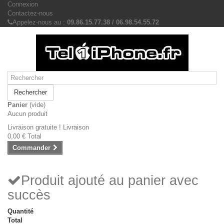
Connexion
Contactez-nous
Appelez-nous au :
09.86.15.77.38 / 06.98.54.55.72
Rechercher
Panier
(vide)
Aucun produit
Livraison gratuite !
Livraison
0,00 €
Total
Commander
Produit ajouté au panier avec
succès
Quantité
Total