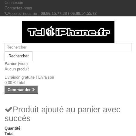
Connexion
Contactez-nous
Appelez-nous au :
09.86.15.77.38 / 06.98.54.55.72
Rechercher
Panier
(vide)
Aucun produit
Livraison gratuite !
Livraison
0,00 €
Total
Commander
Produit ajouté au panier avec
succès
Quantité
Total