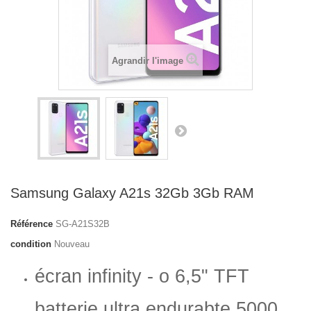
Agrandir l'image
Samsung Galaxy A21s 32Gb 3Gb RAM
Référence
SG-A21S32B
condition
Nouveau
écran infinity - o 6,5" TFT
batterie ultra endurabte 5000