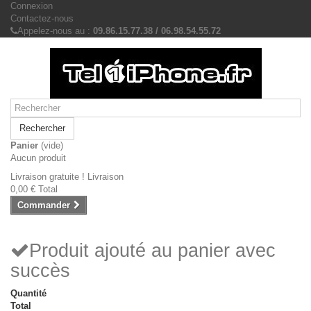
Connexion
Contactez-nous
Appelez-nous au :
09.86.15.77.38 / 06.98.54.55.72
Rechercher
Panier
(vide)
Aucun produit
Livraison gratuite !
Livraison
0,00 €
Total
Commander
Produit ajouté au panier avec
succès
Quantité
Total