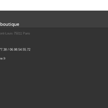
 boutique
ont-Louis 75011 Paris
77.38 / 06.98.54.55.72
e.fr