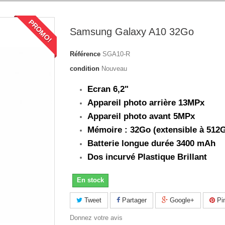
PROMO!
Samsung Galaxy A10 32Go
Référence
SGA10-R
condition
Nouveau
Ecran 6,2"
Appareil photo arrière 13MPx
Appareil photo avant 5MPx
Mémoire : 32Go (extensible à 512
Batterie longue durée 3400 mAh
Dos incurvé Plastique Brillant
En stock
Tweet
Partager
Google+
Pin
Donnez votre avis