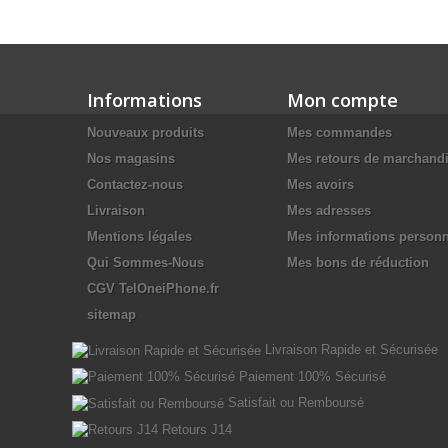
Informations
Mon compte
Nouveaux produits
Mes commandes
Nos magasins
Mes retours de marchand
Contactez-nous
Mes avoirs
Livraison
Mes adresses
Mentions légales
Mes informations personn
Qui Sommes-Nous
Mes bons de réduction
CGV TelOneiPhone.fr
sitemap
Livraison Rapide et Sécurisée
Paiement 100% Sécurisé
Satisfait ou Remboursé
Retours J14