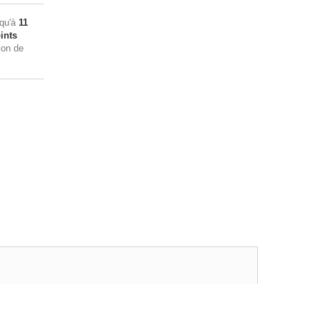
squ'à
11
ints
ion de