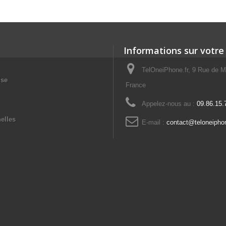
Informations sur votre
TelOneiPhone.fr, 9 Rue de M
ise
France
Appelez-nous au :
09.86.15.
elles
E-mail :
contact@teloneiphon