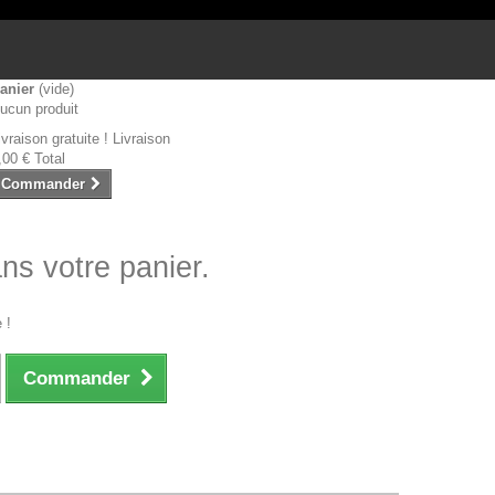
anier
(vide)
ucun produit
ivraison gratuite !
Livraison
,00 €
Total
Commander
ans votre panier.
 !
Commander