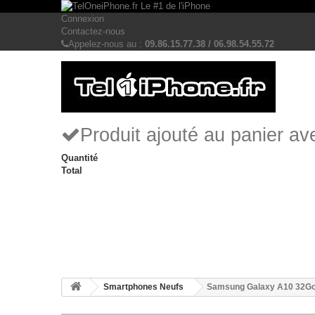
Connexion
Contactez-nous
Appelez-nous au :
09.86.15.77.38 / 06.98.54.55.72
Produit ajouté au panier a
Quantité
Total
Smartphones Neufs
Samsung Galaxy A10 32G