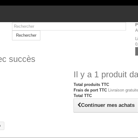
P
A
Rechercher
L
0
vec succès
Il y a 1 produit d
Total produits TTC
Frais de port TTC
Livraison gratuite
Total TTC
Continuer mes achats
o