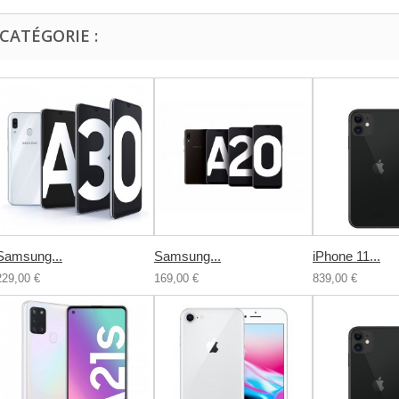
CATÉGORIE :
Samsung...
Samsung...
iPhone 11...
229,00 €
169,00 €
839,00 €