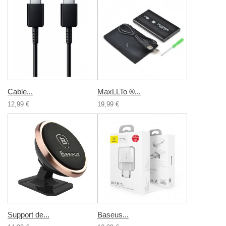
Cable...
MaxLLTo ®...
12,99 €
19,99 €
Support de...
Baseus...