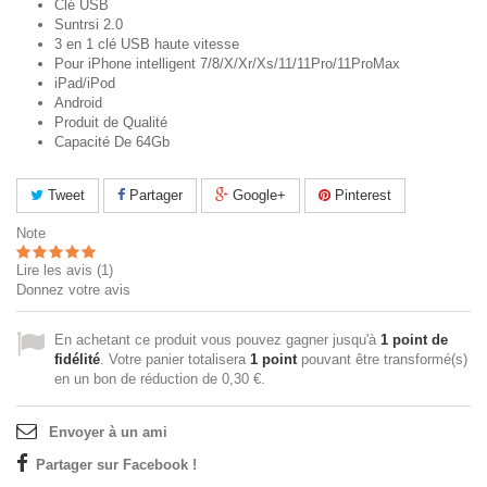
Clé USB
Suntrsi 2.0
3 en 1 clé USB haute vitesse
Pour iPhone intelligent 7/8/X/Xr/Xs/11/11Pro/11ProMax
iPad/iPod
Android
Produit de Qualité
Capacité De 64Gb
Tweet
Partager
Google+
Pinterest
Note
Lire les avis (
1
)
Donnez votre avis
En achetant ce produit vous pouvez gagner jusqu'à
1
point de
fidélité
. Votre panier totalisera
1
point
pouvant être transformé(s)
en un bon de réduction de
0,30 €
.
Envoyer à un ami
Partager sur Facebook !