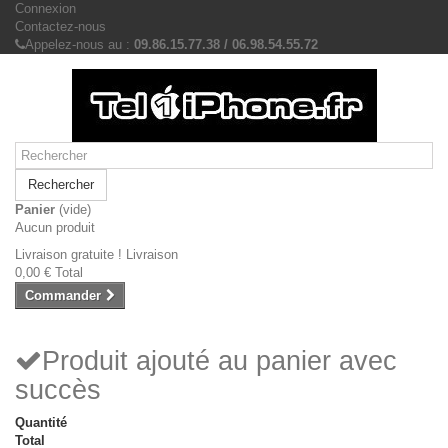
Connexion
Contactez-nous
Appelez-nous au :
09.86.15.77.38 / 06.98.54.55.72
Rechercher
Panier
(vide)
Aucun produit
Livraison gratuite !
Livraison
0,00 €
Total
Commander
Produit ajouté au panier avec
succès
Quantité
Total