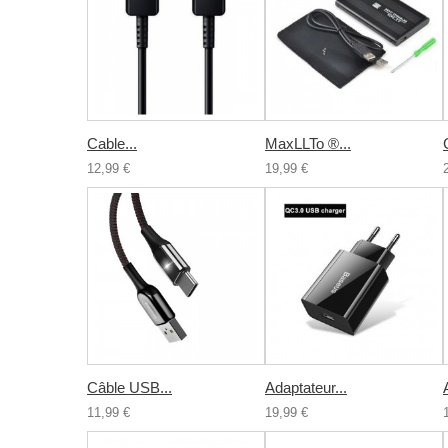
Cable...
MaxLLTo ®...
12,99 €
19,99 €
Câble USB...
Adaptateur...
11,99 €
19,99 €