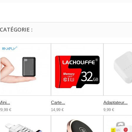
CATÉGORIE :
Mini...
Carte...
Adaptateur...
29,99 €
14,99 €
9,99 €