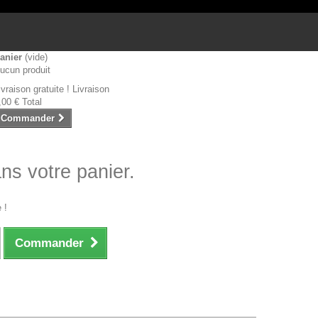
anier
(vide)
ucun produit
ivraison gratuite !
Livraison
,00 €
Total
Commander
ans votre panier.
 !
Commander