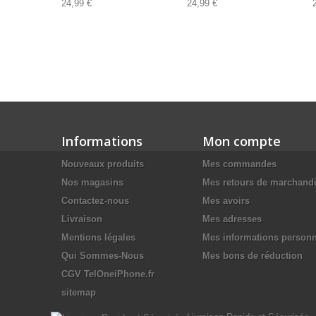
24,99 €
24,99 €
Informations
Mon compte
Nouveaux produits
Mes commandes
Nos magasins
Mes retours de marchand
Contactez-nous
Mes avoirs
Livraison
Mes adresses
Mentions légales
Mes informations personn
Qui Sommes-Nous
Mes bons de réduction
CGV TelOneiPhone.fr
sitemap