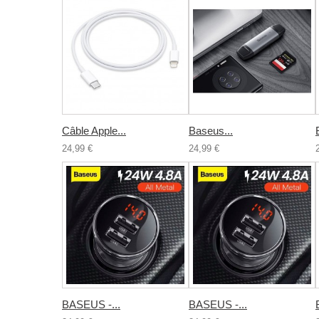
Câble Apple...
Baseus...
24,99 €
24,99 €
BASEUS -...
BASEUS -...