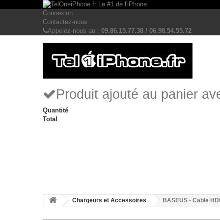
Connexion
Contactez-nous
Appelez-nous au :
09.86.15.77.38 / 06.98.54.55.72
Produit ajouté au panier a
Quantité
Total
Chargeurs et Accessoires
BASEUS - Cable HDM