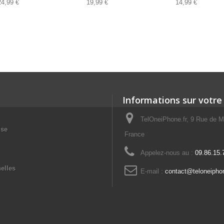
24,99 €
19,99 €
14,99 €
Informations sur votre
TelOneiPhone.fr, 9 Rue de M
ise
France
Appelez-nous au :
09.86.15.
elles
E-mail :
contact@teloneiphon