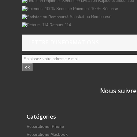
Livraison Rapide et Sécurisée
Paiement 100% Sécurisé
Satisfait ou Remboursé
Retours J14
LETTRE D'INFORMATIONS
ok
Nous suivre
Catégories
Réparations iPhone
Réparations Macbook