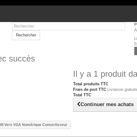
P
A
Rechercher
L
0
vec succès
Il y a 1 produit d
Total produits TTC
Frais de port TTC
Livraison gratuite
Total TTC
Continuer mes achats
I Vers VGA Numérique Convertisseur