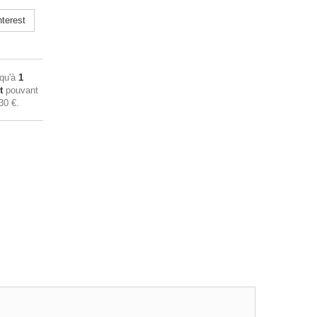
terest
squ'à
1
t
pouvant
30 €
.