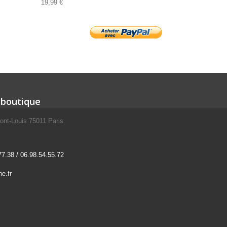
19,99 €
 boutique
ont-Louis 75011 Paris
77.38 / 06.98.54.55.72
e.fr