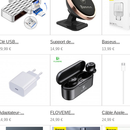
Clé USB...
Support de...
Baseus...
29,99 €
14,99 €
13,99 €
Adaptateur-...
FLOVEME...
Câble Apple...
14,99 €
24,99 €
24,99 €